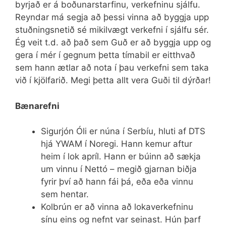
byrjað er á boðunarstarfinu, verkefninu sjálfu.
Reyndar má segja að þessi vinna að byggja upp
stuðningsnetið sé mikilvægt verkefni í sjálfu sér.
Ég veit t.d. að það sem Guð er að byggja upp og
gera í mér í gegnum þetta tímabil er eitthvað
sem hann ætlar að nota í þau verkefni sem taka
við í kjölfarið. Megi þetta allt vera Guði til dýrðar!
Bænarefni
Sigurjón Óli er núna í Serbíu, hluti af DTS
hjá YWAM í Noregi. Hann kemur aftur
heim í lok apríl. Hann er búinn að sækja
um vinnu í Nettó – megið gjarnan biðja
fyrir því að hann fái þá, eða eða vinnu
sem hentar.
Kolbrún er að vinna að lokaverkefninu
sínu eins og nefnt var seinast. Hún þarf