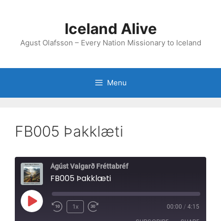
Skip
to
Iceland Alive
content
Agust Olafsson – Every Nation Missionary to Iceland
Menu
FB005 Þakklæti
Ágúst Valgarð Fréttabréf
FB005 Þakklæti
Play
1x
00:00
/
4:15
Episode