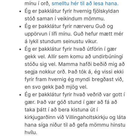
mínu í orð,
smelltu hér til að lesa hana.
Ég er þakklátur fyrir hvernig fjölskyldan
stóð saman í veikindum mömmu.
Ég er þakklátur fyrir nærveru Guð og
uppörvun í lífi mínu. Guð hefur mætt mér
á lykil stundum seinustu vikur.
Ég er þakklátur fyrir hvað útförin í gær
gekk vel. Allir sem komu að undirbúningi
stóðu sig vel. Mamma hafði beðið mig að
segja nokkur orð. Það tók á, ég vissi ekki
fyrir fram hvernig ég myndi bregðast við,
en svo gekk það mjög vel.
Ég er þakklátur fyrir hvað veðrið var gott í
gær. Það var góð stund í gær að fá að
taka þátt í að bera kistuna út í
kirkjugarðinn við Villingaholtskirkju og láta
hana síga niður til að gefa mömmu hinstu
hvílu.