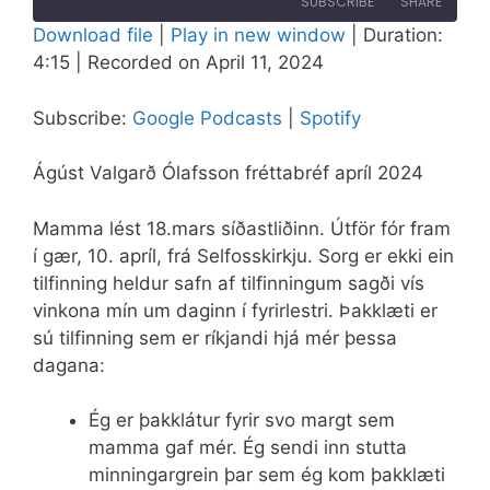
SUBSCRIBE
SHARE
Download file
|
Play in new window
|
Duration:
4:15
|
Recorded on April 11, 2024
SHARE
Google Podcasts
Spotify
RSS FEED
LINK
Subscribe:
Google Podcasts
|
Spotify
EMBED
Ágúst Valgarð Ólafsson fréttabréf apríl 2024
Mamma lést 18.mars síðastliðinn. Útför fór fram
í gær, 10. apríl, frá Selfosskirkju. Sorg er ekki ein
tilfinning heldur safn af tilfinningum sagði vís
vinkona mín um daginn í fyrirlestri. Þakklæti er
sú tilfinning sem er ríkjandi hjá mér þessa
dagana:
Ég er þakklátur fyrir svo margt sem
mamma gaf mér. Ég sendi inn stutta
minningargrein þar sem ég kom þakklæti