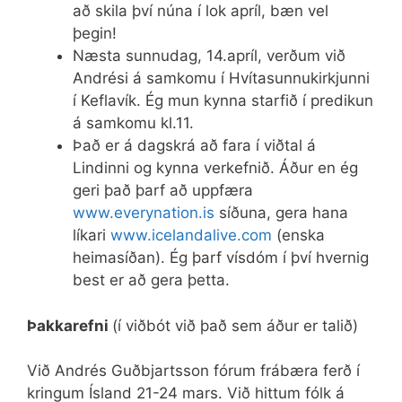
að skila því núna í lok apríl, bæn vel
þegin!
Næsta sunnudag, 14.apríl, verðum við
Andrési á samkomu í Hvítasunnukirkjunni
í Keflavík. Ég mun kynna starfið í predikun
á samkomu kl.11.
Það er á dagskrá að fara í viðtal á
Lindinni og kynna verkefnið. Áður en ég
geri það þarf að uppfæra
www.everynation.is
síðuna, gera hana
líkari
www.icelandalive.com
(enska
heimasíðan). Ég þarf vísdóm í því hvernig
best er að gera þetta.
Þakkarefni
(í viðbót við það sem áður er talið)
Við Andrés Guðbjartsson fórum frábæra ferð í
kringum Ísland 21-24 mars. Við hittum fólk á