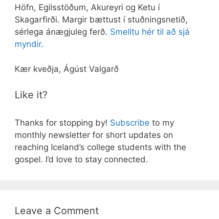
Höfn, Egilsstöðum, Akureyri og Ketu í
Skagarfirði. Margir bættust í stuðningsnetið,
sérlega ánægjuleg ferð.
Smelltu hér til að sjá
myndir.
Kær kveðja, Ágúst Valgarð
Like it?
Thanks for stopping by!
Subscribe
to my
monthly newsletter for short updates on
reaching Iceland’s college students with the
gospel. I’d love to stay connected.
Leave a Comment