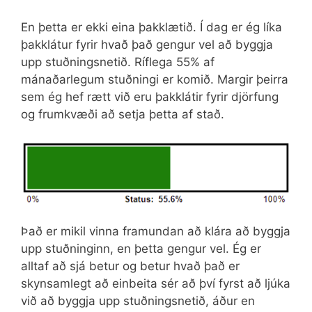
En þetta er ekki eina þakklætið. Í dag er ég líka
þakklátur fyrir hvað það gengur vel að byggja
upp stuðningsnetið. Ríflega 55% af
mánaðarlegum stuðningi er komið. Margir þeirra
sem ég hef rætt við eru þakklátir fyrir djörfung
og frumkvæði að setja þetta af stað.
Það er mikil vinna framundan að klára að byggja
upp stuðninginn, en þetta gengur vel. Ég er
alltaf að sjá betur og betur hvað það er
skynsamlegt að einbeita sér að því fyrst að ljúka
við að byggja upp stuðningsnetið, áður en