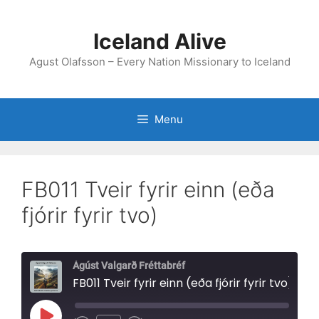
Skip
to
Iceland Alive
content
Agust Olafsson – Every Nation Missionary to Iceland
Menu
FB011 Tveir fyrir einn (eða
fjórir fyrir tvo)
Ágúst Valgarð Fréttabréf
FB011 Tveir fyrir einn (eða fjórir fyrir tvo)