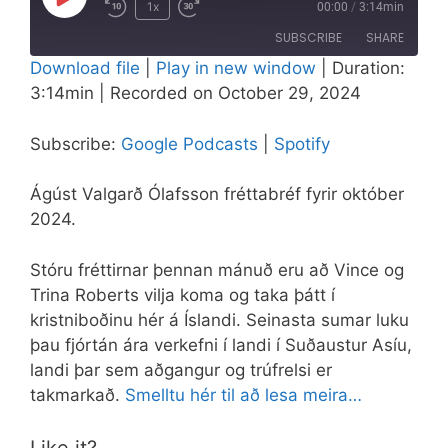
Play
1x
00:00
/
3:14min
Episode
SUBSCRIBE
SHARE
Download file
|
Play in new window
|
Duration:
3:14min
|
Recorded on October 29, 2024
SHARE
Google Podcasts
Spotify
RSS FEED
LINK
Subscribe:
Google Podcasts
|
Spotify
EMBED
Ágúst Valgarð Ólafsson fréttabréf fyrir október
2024.
Stóru fréttirnar þennan mánuð eru að Vince og
Trina Roberts vilja koma og taka þátt í
kristniboðinu hér á Íslandi. Seinasta sumar luku
þau fjórtán ára verkefni í landi í Suðaustur Asíu,
landi þar sem aðgangur og trúfrelsi er
takmarkað.
Smelltu hér til að lesa meira…